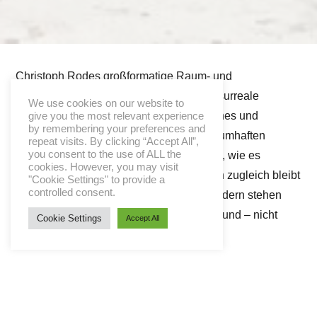
Christoph Rode
s großformatige Raum- und
Landschaftsbilder öffnen Räume, die an surreale
We use cookies on our website to
Bühneninstallationen erinnern. Tagtägliches und
give you the most relevant experience
by remembering your preferences and
Momentaufnahmen verschmelzen mit traumhaften
repeat visits. By clicking “Accept All”,
you consent to the use of ALL the
Fragmenten, so dass nichts so sein muss, wie es
cookies. However, you may visit
scheint. Identifikation bleibt möglich, doch zugleich bleibt
"Cookie Settings" to provide a
controlled consent.
Vieles individuell auslegbar. In diesen Bildern stehen
Geste, Situation und Prozess im Vordergrund – nicht
Cookie Settings
Accept All
zuletzt durch Farbigkeit und Komposition.
Öffnungszeiten:
Vernissage: Freitag, 19. September 2025, 19 Uhr
Ausstellung: 20.09. bis 2.11.2025