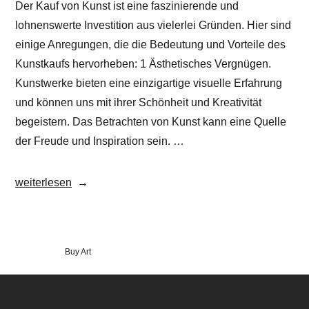
Der Kauf von Kunst ist eine faszinierende und
lohnenswerte Investition aus vielerlei Gründen. Hier sind
einige Anregungen, die die Bedeutung und Vorteile des
Kunstkaufs hervorheben: 1 Ästhetisches Vergnügen.
Kunstwerke bieten eine einzigartige visuelle Erfahrung
und können uns mit ihrer Schönheit und Kreativität
begeistern. Das Betrachten von Kunst kann eine Quelle
der Freude und Inspiration sein. …
„Warum
weiterlesen
sollte
ich
Kunst
Veröffentlicht
Buy Art
kaufen?“
in