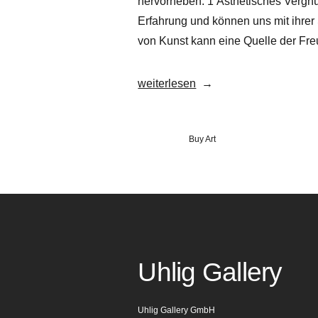
hervorheben: 1 Ästhetisches Vergnü
Erfahrung und können uns mit ihrer 
von Kunst kann eine Quelle der Fre
„Warum
weiterlesen
sollte
ich
Veröffentlicht
Buy Art
Kunst
in
kaufen?“
Uhlig Gallery
Uhlig Gallery GmbH