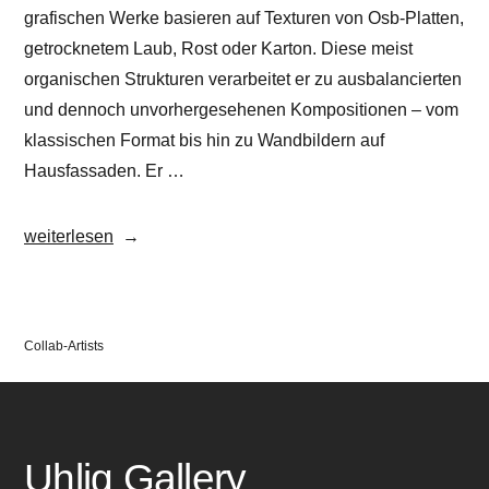
grafischen Werke basieren auf Texturen von Osb-Platten,
getrocknetem Laub, Rost oder Karton. Diese meist
organischen Strukturen verarbeitet er zu ausbalancierten
und dennoch unvorhergesehenen Kompositionen – vom
klassischen Format bis hin zu Wandbildern auf
Hausfassaden. Er …
„Dave
weiterlesen
Großmann“
Veröffentlicht
Collab-Artists
in
Uhlig Gallery