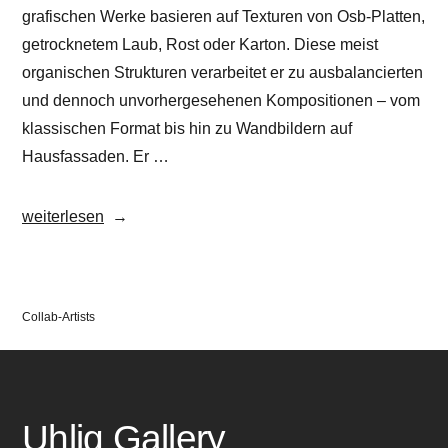
grafischen Werke basieren auf Texturen von Osb-Platten,
getrocknetem Laub, Rost oder Karton. Diese meist
organischen Strukturen verarbeitet er zu ausbalancierten
und dennoch unvorhergesehenen Kompositionen – vom
klassischen Format bis hin zu Wandbildern auf
Hausfassaden. Er …
„Dave
weiterlesen
Großmann“
Veröffentlicht
Collab-Artists
in
Uhlig Gallery