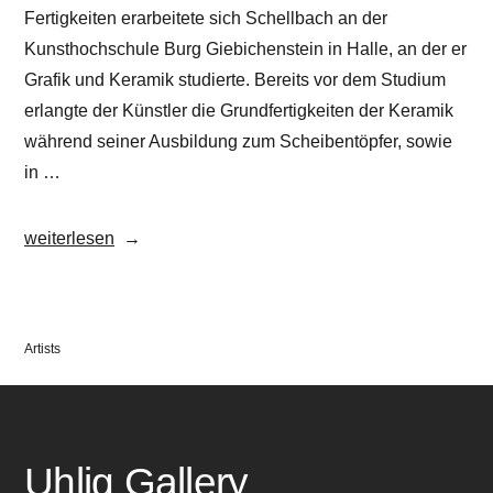
Fertigkeiten erarbeitete sich Schellbach an der
Kunsthochschule Burg Giebichenstein in Halle, an der er
Grafik und Keramik studierte. Bereits vor dem Studium
erlangte der Künstler die Grundfertigkeiten der Keramik
während seiner Ausbildung zum Scheibentöpfer, sowie
in …
„Alexander
weiterlesen
Schellbach“
Veröffentlicht
Artists
in
Uhlig Gallery