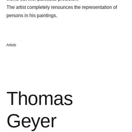
The artist completely renounces the representation of
persons in his paintings.
Veröffentlicht
Artists
in
Thomas
Geyer