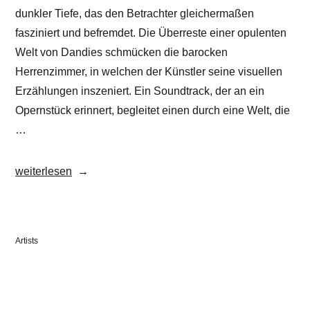
dunkler Tiefe, das den Betrachter gleichermaßen
fasziniert und befremdet. Die Überreste einer opulenten
Welt von Dandies schmücken die barocken
Herrenzimmer, in welchen der Künstler seine visuellen
Erzählungen inszeniert. Ein Soundtrack, der an ein
Opernstück erinnert, begleitet einen durch eine Welt, die
…
„Georg
weiterlesen
Kleefass“
Veröffentlicht
Artists
in