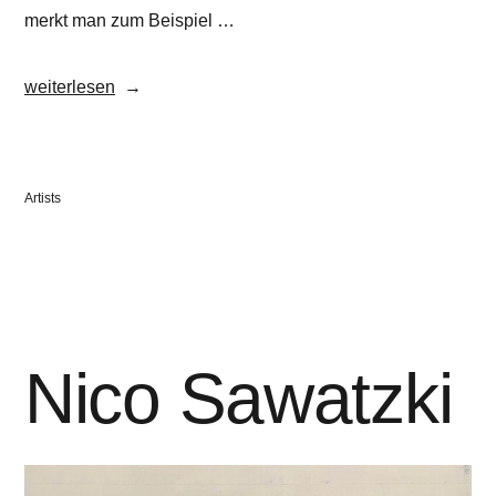
merkt man zum Beispiel …
„Christoph
weiterlesen
Rode“
Veröffentlicht
Artists
in
Nico Sawatzki