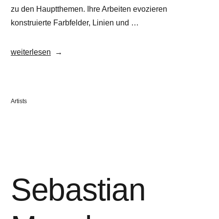
zu den Hauptthemen. Ihre Arbeiten evozieren
konstruierte Farbfelder, Linien und …
„Susanne
weiterlesen
Bonowicz“
Veröffentlicht
Artists
in
Sebastian