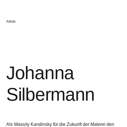
KERA
Hinz“
Veröffentlicht
Artists
in
Johanna
Silbermann
Als Wassily Kandinsky für die Zukunft der Malerei den