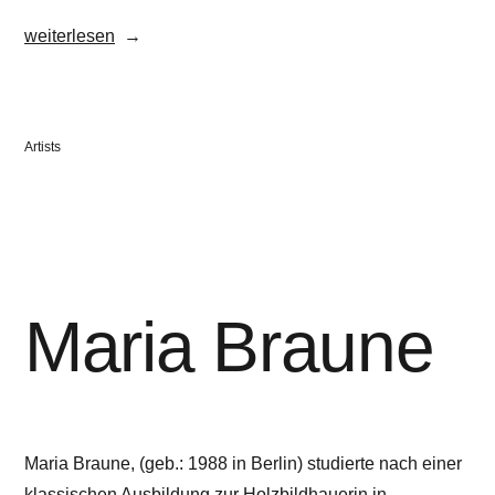
„Tomislav
weiterlesen
Topic“
Veröffentlicht
Artists
in
Maria Braune
Maria Braune, (geb.: 1988 in Berlin) studierte nach einer
klassischen Ausbildung zur Holzbildhauerin in