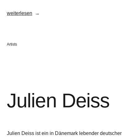
„Rocco
weiterlesen
&
his
brothers“
Veröffentlicht
Artists
in
Julien Deiss
Julien Deiss ist ein in Dänemark lebender deutscher