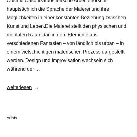
Cosimo Casonis künstlerische Arbeit erforscht
hauptsächlich die Sprache der Malerei und ihre
Möglichkeiten in einer konstanten Beziehung zwischen
Kunst und Leben.Die Malerei stellt den physischen und
mentalen Raum dar, in dem Elemente aus
verschiedenen Fantasien – von ländlich bis urban – in
einem vielschichtigen malerischen Prozess dargestellt
werden. Design und Improvisation wechseln sich
während der …
„Cosimo
weiterlesen
Casoni“
Veröffentlicht
Artists
in