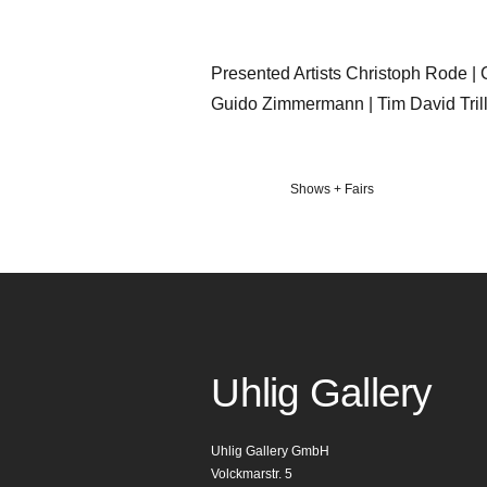
Presented Artists Christoph Rode | 
Guido Zimmermann | Tim David Tril
Veröffentlicht
Shows + Fairs
in
Uhlig Gallery
Uhlig Gallery GmbH
Volckmarstr. 5