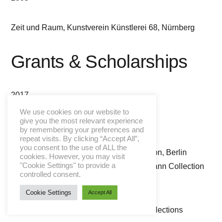
Zeit und Raum, Kunstverein Künstlerei 68, Nürnberg
Grants & Scholarships
2017
art award of VR-Bank, Erlangen
We use cookies on our website to
give you the most relevant experience
by remembering your preferences and
2015
repeat visits. By clicking “Accept All”,
you consent to the use of ALL the
Christmas gift edition Böckmann Collection, Berlin
cookies. However, you may visit
"Cookie Settings" to provide a
Purchase of several works by the Böckmann Collection
controlled consent.
Cookie Settings
Accept All
2014
Numerous works in private and public collections