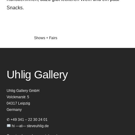
Snacks.
Veröffentlicht
Shows + Fairs
in
Uhlig Gallery
Uhlig Gallery GmbH
Volckmarstr. 5
04317 Leipzig
Germany
✆ +49 341 – 22 30 24 01
hi —at— steveuhlig.de