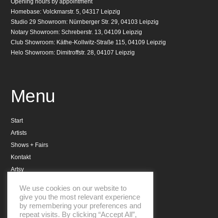
Opening hours by appointment
Homebase: Volckmarstr. 5, 04317 Leipzig
Studio 29 Showroom: Nürnberger Str. 29, 04103 Leipzig
Notary Showroom: Schreberstr. 13, 04109 Leipzig
Club Showroom: Käthe-Kollwitz-Straße 115, 04109 Leipzig
Helo Showroom: Dimitroffstr. 28, 04107 Leipzig
Menu
Start
Artists
Shows + Fairs
Kontakt
Artsy
Datenschutzerklärung
We use cookies on our website to
Impressum
give you the most relevant experience
by remembering your preferences and
repeat visits. By clicking “Accept All”,