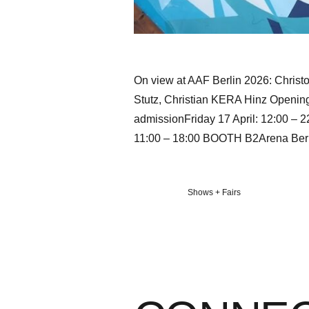
On view at AAF Berlin 2026: Chris
Stutz, Christian KERA Hinz Opening
admissionFriday 17 April: 12:00 – 2
11:00 – 18:00 BOOTH B2Arena Ber
Veröffentlicht
Shows + Fairs
in