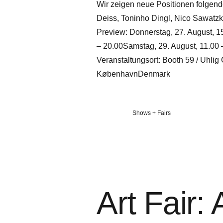
Wir zeigen neue Positionen folgen
Deiss, Toninho Dingl, Nico Sawatzk
Preview: Donnerstag, 27. August, 15
– 20.00Samstag, 29. August, 11.00 
Veranstaltungsort: Booth 59 / Uhli
KøbenhavnDenmark
Veröffentlicht
Shows + Fairs
in
Art Fair: