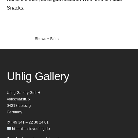
Snacks.
Veröffentlicht
Shows + Fairs
in
Uhlig Gallery
Uhlig Gallery GmbH
Volckmarstr. 5
04317 Leipzig
Germany
✆ +49 341 – 22 30 24 01
hi —at— steveuhlig.de