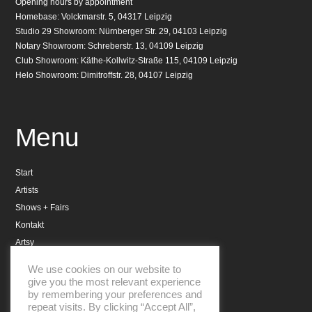
Opening hours by appointment
Homebase: Volckmarstr. 5, 04317 Leipzig
Studio 29 Showroom: Nürnberger Str. 29, 04103 Leipzig
Notary Showroom: Schreberstr. 13, 04109 Leipzig
Club Showroom: Käthe-Kollwitz-Straße 115, 04109 Leipzig
Helo Showroom: Dimitroffstr. 28, 04107 Leipzig
Menu
Start
Artists
Shows + Fairs
Kontakt
Artsy
Datenschutzerklärung
We use cookies on our website to
Impressum
give you the most relevant experience
by remembering your preferences and
repeat visits. By clicking “Accept All”,