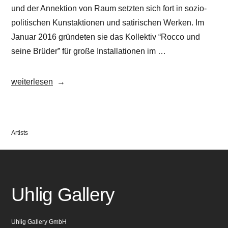
und der Annektion von Raum setzten sich fort in sozio-
politischen Kunstaktionen und satirischen Werken. Im
Januar 2016 gründeten sie das Kollektiv “Rocco und
seine Brüder” für große Installationen im …
„Rocco
weiterlesen
&
his
brothers“
Veröffentlicht
Artists
in
Uhlig Gallery
Uhlig Gallery GmbH