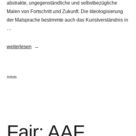
abstrakte, ungegenständliche und selbstbezügliche
Malen von Fortschritt und Zukunft. Die Ideologisierung
der Malsprache bestimmte auch das Kunstverständnis in
…
„Johanna
weiterlesen
Silbermann“
Veröffentlicht
Artists
in
Fair: AAF