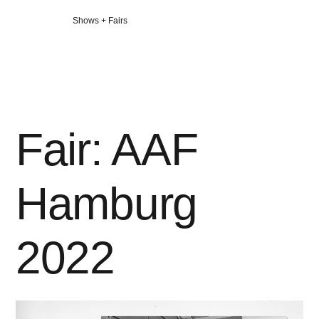
Veröffentlicht
Shows + Fairs
in
Fair: AAF
Hamburg
2022