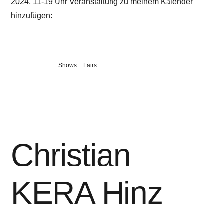
2024, 11-19 Uhr Veranstaltung zu meinem Kalender
hinzufügen:
Veröffentlicht
Shows + Fairs
in
Christian
KERA Hinz