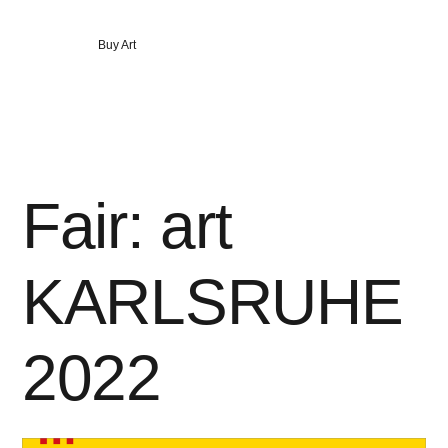
Bild
Veröffentlicht
Buy Art
kaufen“
in
Fair: art
KARLSRUHE
2022