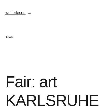
„Susanne
weiterlesen
Bonowicz“
Veröffentlicht
Artists
in
Fair: art
KARLSRUHE