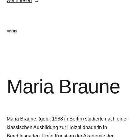
„Tomislav
weiterlesen
Topic“
Veröffentlicht
Artists
in
Maria Braune
Maria Braune, (geb.: 1988 in Berlin) studierte nach einer
klassischen Ausbildung zur Holzbildhauerin in
Berchtesgaden, Freie Kunst an der Akademie der