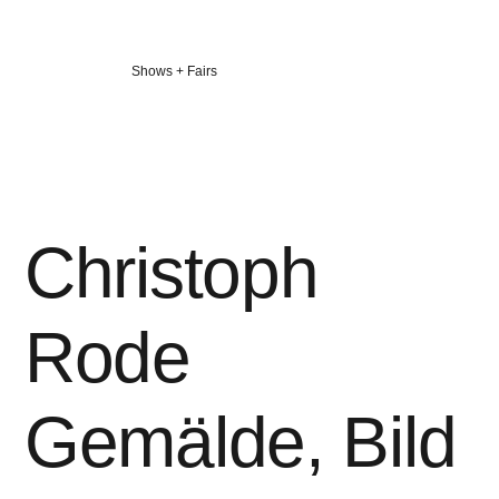
Veröffentlicht
Shows + Fairs
in
Christoph
Rode
Gemälde, Bild