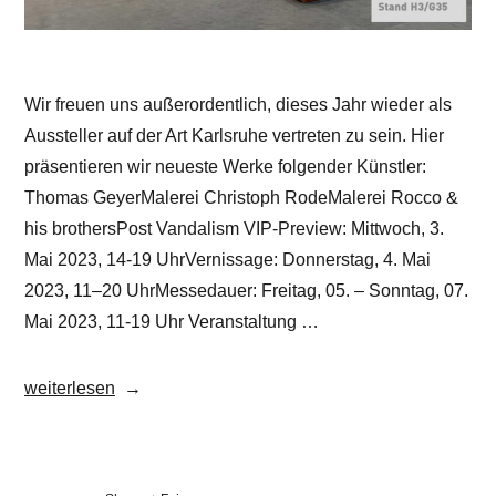
Wir freuen uns außerordentlich, dieses Jahr wieder als
Aussteller auf der Art Karlsruhe vertreten zu sein. Hier
präsentieren wir neueste Werke folgender Künstler:
Thomas GeyerMalerei Christoph RodeMalerei Rocco &
his brothersPost Vandalism VIP-Preview: Mittwoch, 3.
Mai 2023, 14-19 UhrVernissage: Donnerstag, 4. Mai
2023, 11–20 UhrMessedauer: Freitag, 05. – Sonntag, 07.
Mai 2023, 11-19 Uhr Veranstaltung …
„Fair:
weiterlesen
art
KARLSRUHE
2023“