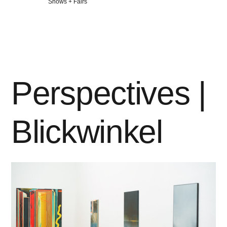
Veröffentlicht
Shows + Fairs
in
Perspectives |
Blickwinkel