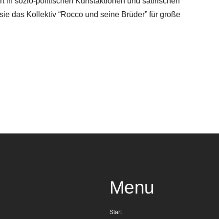
t in sozio-politischen Kunstaktionen und satirischen
ie das Kollektiv “Rocco und seine Brüder” für große
Menu
Start