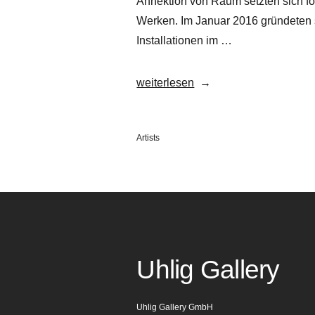
Annektion von Raum setzten sich for
Werken. Im Januar 2016 gründeten s
Installationen im …
„Rocco
weiterlesen
&
his
Veröffentlicht
Artists
brothers“
in
Uhlig Gallery
Uhlig Gallery GmbH