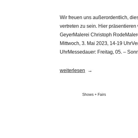
Wir freuen uns außerordentlich, dies
vertreten zu sein. Hier präsentiere
GeyerMalerei Christoph RodeMalere
Mittwoch, 3. Mai 2023, 14-19 UhrVe
UhrMessedauer: Freitag, 05. – Sonn
„Fair:
weiterlesen
art
KARLSRUHE
Veröffentlicht
Shows + Fairs
2023“
in