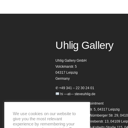
Uhlig Gallery
Uhlig Gallery GmbH
Volckmarstr. 5
04317 Leipzig
Germany
✆ +49 341 – 22 30 24 01
hi —at— steveuhlig.de
Opening hours by appointment
Homebase: Volckmarstr. 5, 04317 Leipzig
We use cookies on our website to
Studio 29 Showroom: Nürnberger Str. 29, 0410
give you the most relevant
Notary Showroom: Schreberstr. 13, 04109 Leip
experience by remembering your
Club Showroom: Käthe-Kollwitz-Straße 115, 0