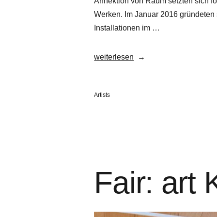
Annektion von Raum setzten sich for
Werken. Im Januar 2016 gründeten s
Installationen im …
„Rocco
weiterlesen
&
his
Veröffentlicht
Artists
brothers“
in
Fair: a