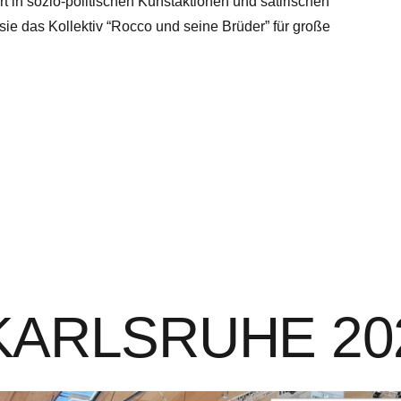
t in sozio-politischen Kunstaktionen und satirischen
ie das Kollektiv “Rocco und seine Brüder” für große
rt KARLSRUHE 20