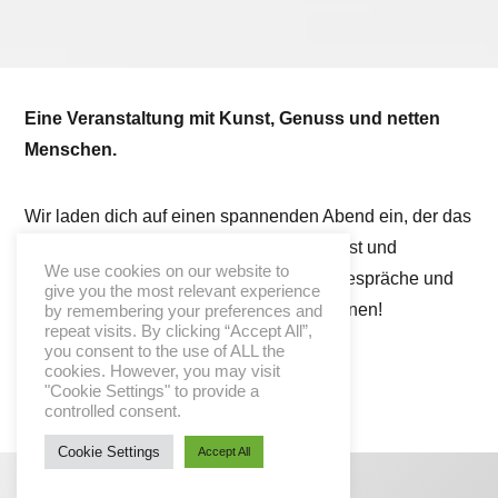
Eine Veranstaltung mit Kunst, Genuss und netten
Menschen.
Wir laden dich auf einen spannenden Abend ein, der das
verbindet, was uns zusammenbringt: Kunst und
We use cookies on our website to
Unternehmertum. Genieße Kunst, gute Gespräche und
give you the most relevant experience
starte das neue Jahr mit neuen Impressionen!
by remembering your preferences and
repeat visits. By clicking “Accept All”,
you consent to the use of ALL the
cookies. However, you may visit
"Cookie Settings" to provide a
controlled consent.
Cookie Settings
Accept All
Vernissage