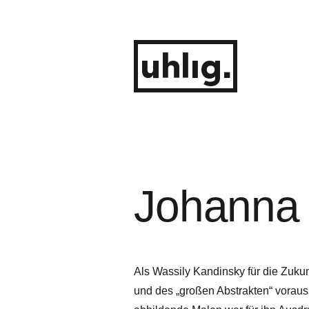
Zum
Inhalt
springen
uhlig.
Johanna 
Als Wassily Kandinsky für die Zuku
und des „großen Abstrakten“ vorauss