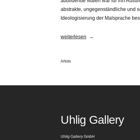
abbildende Malen war für ihn Ausdr
abstrakte, ungegenständliche und se
Ideologisierung der Malsprache be
„Johanna
weiterlesen
Silbermann“
Veröffentlicht
Artists
in
Uhlig Gallery
Uhlig Gallery GmbH