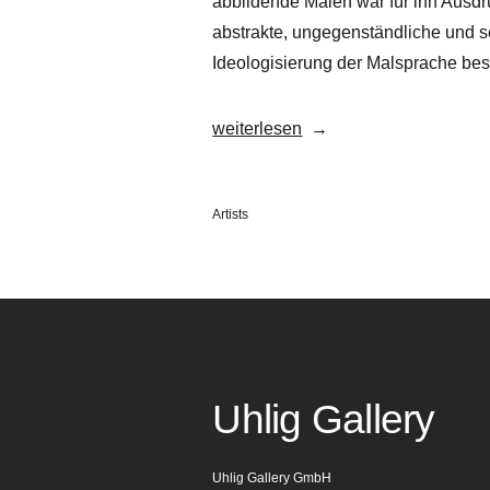
abbildende Malen war für ihn Ausdr
abstrakte, ungegenständliche und se
Ideologisierung der Malsprache be
„Johanna
weiterlesen
Silbermann“
Veröffentlicht
Artists
in
Uhlig Gallery
Uhlig Gallery GmbH