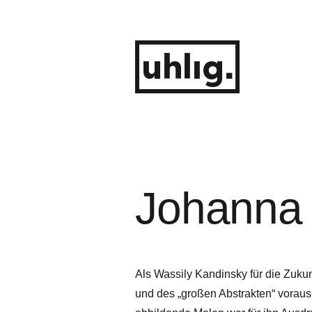
Zum
Inhalt
springen
uhlig.
Johanna 
Als Wassily Kandinsky für die Zuku
und des „großen Abstrakten“ vorauss