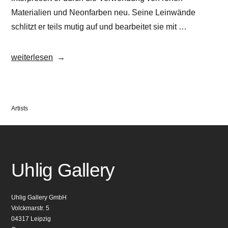
Materialien und Neonfarben neu. Seine Leinwände
schlitzt er teils mutig auf und bearbeitet sie mit …
„Julien
weiterlesen
Deiss“
Veröffentlicht
Artists
in
Uhlig Gallery
Uhlig Gallery GmbH
Volckmarstr. 5
04317 Leipzig