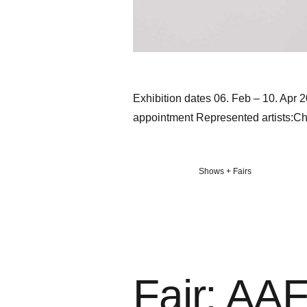
Exhibition dates 06. Feb – 10. Apr
appointment Represented artists:C
Veröffentlicht
Shows + Fairs
in
Fair: AA