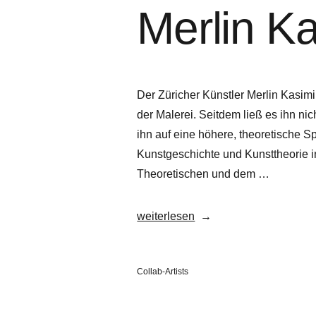
Merlin Ka
Der Züricher Künstler Merlin Kasimi
der Malerei. Seitdem ließ es ihn ni
ihn auf eine höhere, theoretische S
Kunstgeschichte und Kunsttheorie i
Theoretischen und dem …
„Merlin
weiterlesen
Kasimir
Pohl“
Veröffentlicht
Collab-Artists
in