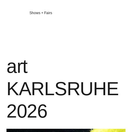
Veröffentlicht
Shows + Fairs
in
art
KARLSRUHE
2026