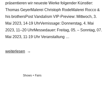
präsentieren wir neueste Werke folgender Künstler:
Thomas GeyerMalerei Christoph RodeMalerei Rocco &
his brothersPost Vandalism VIP-Preview: Mittwoch, 3.
Mai 2023, 14-19 UhrVernissage: Donnerstag, 4. Mai
2023, 11–20 UhrMessedauer: Freitag, 05. – Sonntag, 07.
Mai 2023, 11-19 Uhr Veranstaltung …
„Fair:
weiterlesen
art
KARLSRUHE
2023“
Veröffentlicht
Shows + Fairs
in