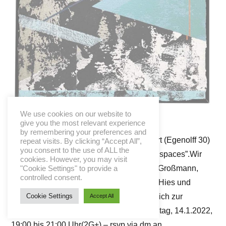
We use cookies on our website to
give you the most relevant experience
by remembering your preferences and
Gemeinsam mit den Freunden in Frankfurt (Egenolff 30)
repeat visits. By clicking “Accept All”,
you consent to the use of ALL the
eröffnen wir die Ausstellung “fragments & spaces”.Wir
cookies. However, you may visit
zeigen neue großartige Werke von Dave Großmann,
"Cookie Settings" to provide a
controlled consent.
Nico Sawatzki, Sebastian Menzke, Petra Hies und
Christian KERA Hinz (dieser wird persönlich zur
Cookie Settings
Accept All
Vernissage anwesend sein). OpeningFreitag, 14.1.2022,
19:00 bis 21:00 Uhr(2G+) – rsvp via dm an