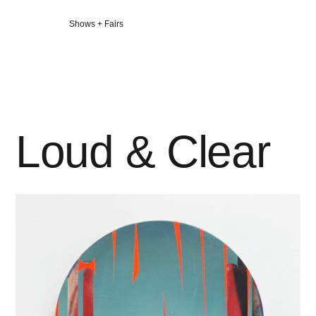
Veröffentlicht
Shows + Fairs
in
Loud & Clear