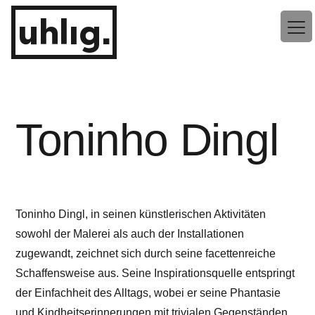
Zum
uhlig.
Inhalt
springen
Toninho Dingl
Toninho Dingl, in seinen künstlerischen Aktivitäten
sowohl der Malerei als auch der Installationen
zugewandt, zeichnet sich durch seine facettenreiche
Schaffensweise aus. Seine Inspirationsquelle entspringt
der Einfachheit des Alltags, wobei er seine Phantasie
und Kindheitserinnerungen mit trivialen Gegenständen