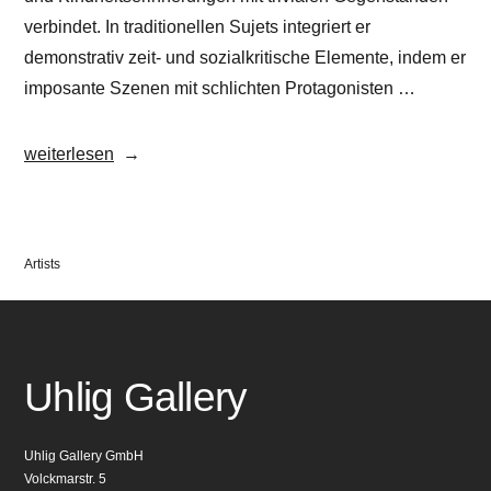
verbindet. In traditionellen Sujets integriert er
demonstrativ zeit- und sozialkritische Elemente, indem er
imposante Szenen mit schlichten Protagonisten …
„Toninho
weiterlesen
Dingl“
Veröffentlicht
Artists
in
Uhlig Gallery
Uhlig Gallery GmbH
Volckmarstr. 5