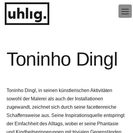
Zum
uhlig.
Inhalt
springen
Toninho Dingl
Toninho Dingl, in seinen künstlerischen Aktivitäten
sowohl der Malerei als auch der Installationen
zugewandt, zeichnet sich durch seine facettenreiche
Schaffensweise aus. Seine Inspirationsquelle entspringt
der Einfachheit des Alltags, wobei er seine Phantasie
und Kindheitserinnerungen mit trivialen Gegenständen