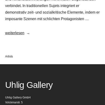
verbindet. In traditionellen Sujets integriert er
demonstrativ zeit- und sozialkritische Elemente, indem er
imposante Szenen mit schlichten Protagonisten …
„Toninho
weiterlesen
Dingl“
Veröffentlicht
Artists
in
Uhlig Gallery
Uhlig Gallery GmbH
Volckmarstr. 5