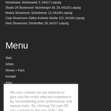
Homebase: Volckmarstr. 5, 04317 Leipzig
Studio 29 Showroom: Nürnberger Str. 29, 04103 Leipzig
Notary Showroom: Schreberstr. 13, 04109 Leipzig
Club Showroom: Käthe-Kollwitz-Straße 115, 04109 Leipzig
Helo Showroom: Dimitroffstr. 28, 04107 Leipzig
Menu
Start
Artists
Shows + Fairs
Kontakt
Artsy
Datenschutzerklärung
We use cookies on our website to
Impressum
give you the most relevant experience
by remembering your preferences and
repeat visits. By clicking “Accept All”,
you consent to the use of ALL the