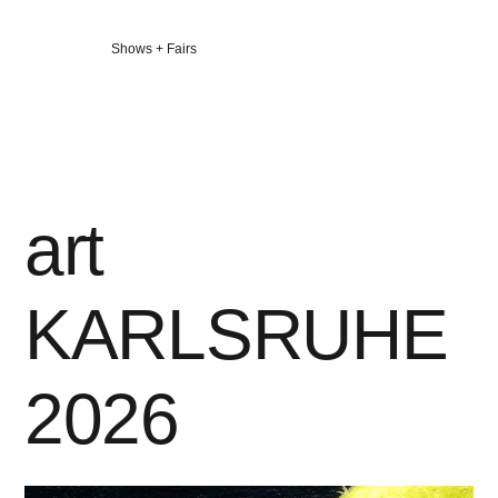
Veröffentlicht
Shows + Fairs
in
art
KARLSRUHE
2026