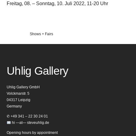
Freitag, 08. – Sonntag, 10. Juli 2022, 11-20 Uhr
Veröffentlicht
Shows + Fairs
in
Uhlig Gallery
Uhlig Gallery GmbH
Volckmarstr. 5
04317 Leipzig
Germany
✆ +49 341 – 22 30 24 01
hi —at— steveuhlig.de
Opening hours by appointment