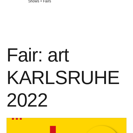
Veröffentlicht
Shows + Fairs
in
Fair: art
KARLSRUHE
2022