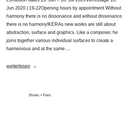
Jun 2020 | 19-22Opening hours by appointment Without
harmony there is no dissonance and without dissonance
there is no harmony!KERAs new works are still about
abstraction, surface and graphics. Like a composer, he
joins together various individual surfaces to create a
harmonious and at the same …
„Christian
weiterlesen
KERA
Hinz
|
Veröffentlicht
Shows + Fairs
HARMONIE
in
&
DISSONANZ
|