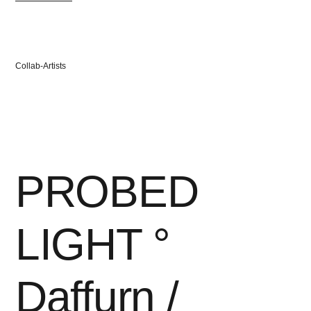
Rosenkranz“
Veröffentlicht
Collab-Artists
in
PROBED
LIGHT °
Daffurn /