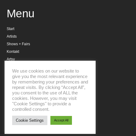
Menu
Start
Artists
Shows + Fairs
Kontakt
Artsy
Datenschutzerklärung
We use cookies on our website to
Impressum
give you the most relevant experience
by remembering your preferences and
repeat visits. By clicking “Accept All”,
you consent to the use of ALL the
cookies. However, you may visit
"Cookie Settings" to provide a
controlled consent.
Aboniere unseren Newsletter
Cookie Settings
Accept All